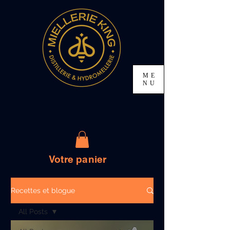
ME
NU
Votre panier
Recettes et blogue
All Posts