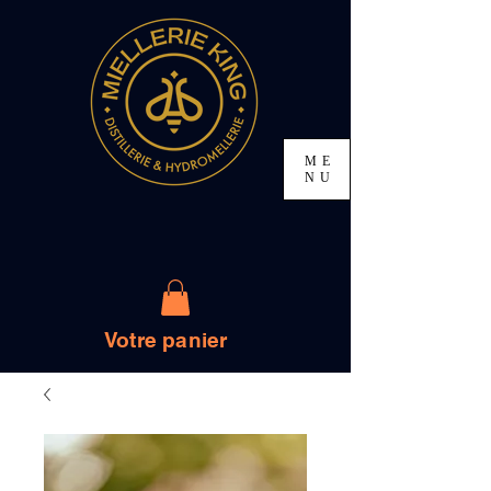
ME
NU
Votre panier