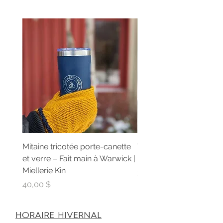
Mitaine tricotée porte-canette
Teinture de propolis pu
et verre – Fait main à Warwick |
Extrait artisanal | Mielle
Miellerie Kin
Prix
30,00 $
Prix
40,00 $
HORAIRE HIVERNAL