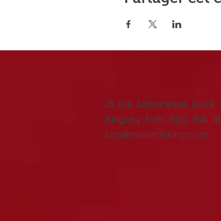
15 rue Lajeunesse local 
Kingsey Falls (Qc) J0A 1
info@miellerieking.com