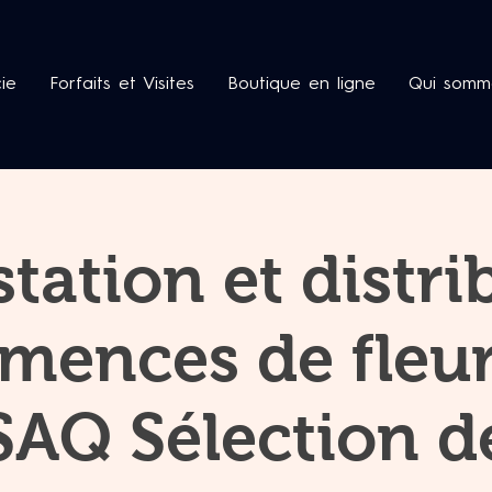
cie
Forfaits et Visites
Boutique en ligne
Qui somm
tation et distri
mences de fleur
SAQ Sélection d