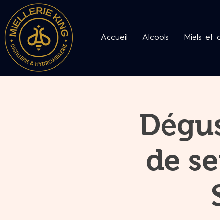
Accueil
Alcools
Miels et 
Dégus
de se