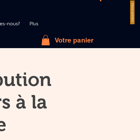
Nous joindre
es-nous?
Plus
Votre panier
bution
s à la
e