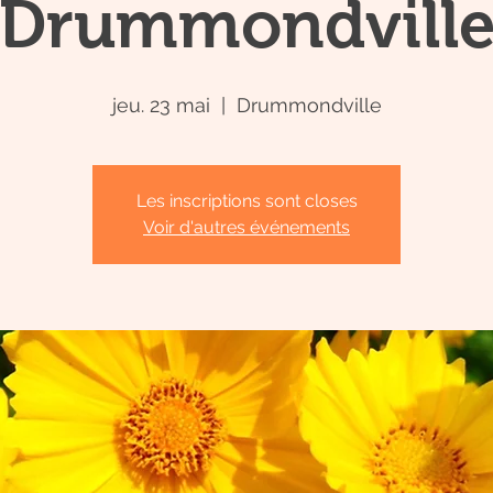
Drummondvill
jeu. 23 mai
  |  
Drummondville
Les inscriptions sont closes
Voir d'autres événements