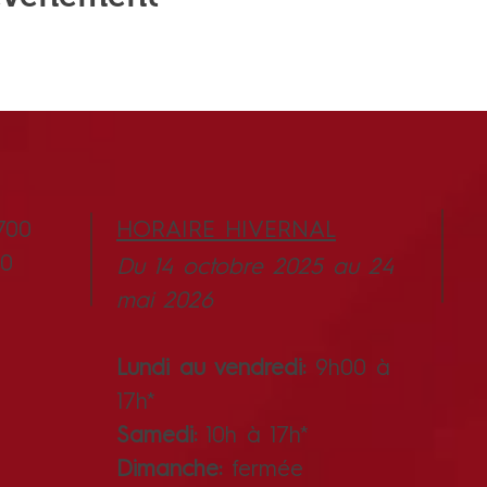
700
HORAIRE HIVERNAL
B0
Du 14 octobre 2025 au 24
mai 2026
Lundi au vendredi:
9h00 à
17h*
Samedi:
10h à 17h*
Dimanche:
fermée