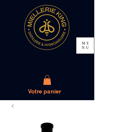
ME
NU
Votre panier