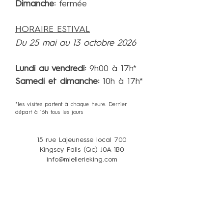
Dimanche:
fermée
HORAIRE ESTIVAL
Du 25 mai au 13 octobre 2026
Lundi au vendredi:
9h00 à 17h*
Samedi et dimanche:
10h à 17h*
*les visites partent à chaque heure. Dernier
départ à 16h tous les jours
15 rue Lajeunesse local 700
Kingsey Falls (Qc) J0A 1B0
info@miellerieking.com
819-960-8065 poste 1
info@miellerieking.com