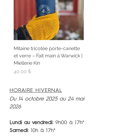
Mitaine tricotée porte-canette
Teinture de propolis pu
et verre – Fait main à Warwick |
Extrait artisanal | Mielle
Miellerie Kin
Prix
30,00 $
Prix
40,00 $
HORAIRE HIVERNAL
Du 14 octobre 2025 au 24 mai
2026
Lundi au vendredi:
9h00 à 17h*
Samedi:
10h à 17h*