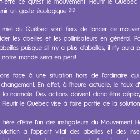
-être ce qu'est le mouvement Fleurir le Québec
enir un geste écologique ?!?
e miel du Québec sont fiers de lancer ce mouve
der les abeilles et les pollinisateurs en général. Po
illes puisque s'il n'y a plus d'abeilles, il n'y aura 
t, notre monde sera en péril!
ons face à une situation hors de l'ordinaire 
hangement. En effet, à l'heure actuelle, le taux d'e
ue la normale. Des actions doivent donc être déplo
Fleurir le Québec vise à faire partie de la solution
 fière d'être l'un des instigateurs du Mouvement F
pulation à l’apport vital des abeilles et des inse