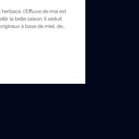
 herbacé, l'Effluve de mai est
llir la belle saison. Il séduit
originaux à base de miel, de
romels artisanaux. Une
nte la mixologie avec les