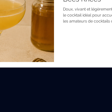
Doux, vivant et légèrement
le cocktail idéal pour accuei
les amateurs de cocktails 
spiritueux locaux et d'hyd
création unique qui réinve
trésors de la ruche.