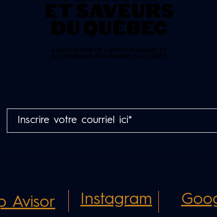
Instagram
Goog
ip Avisor