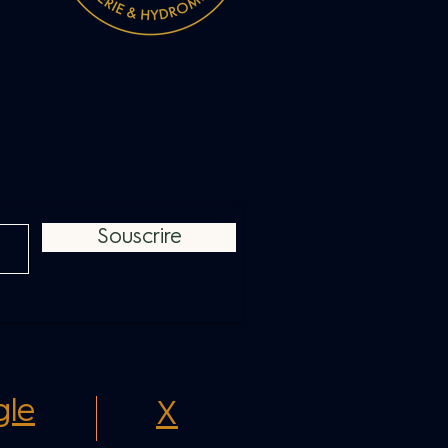
Souscrire
le
X