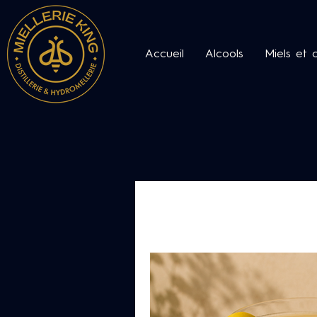
Accueil
Alcools
Miels et 
All Posts
Notre communauté
Le monde des abeilles et du 