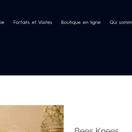
cie
Forfaits et Visites
Boutique en ligne
Qui somm
Recettes de cocktails
Recettes alimentaires
Le
miel
Bees Knees