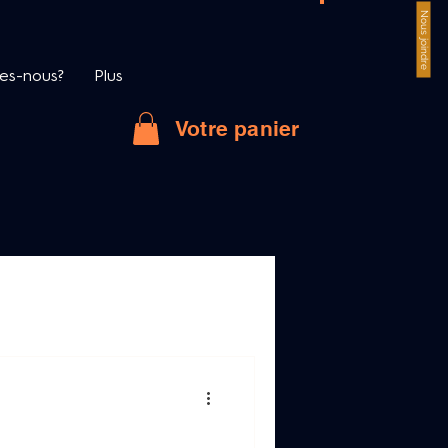
Nous joindre
es-nous?
Plus
Votre panier
 monde des alcools