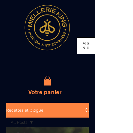
ME
NU
Votre panier
Recettes et blogue
All Posts