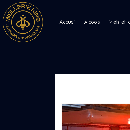
Accueil
Alcools
Miels et 
All Posts
Notre communauté
Le monde des abeilles et du 