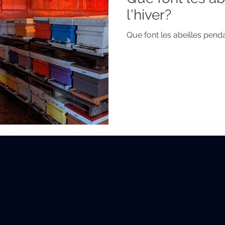
l'hiver?
Que font les abeilles penda