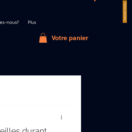
Nous joindre
es-nous?
Plus
Votre panier
 monde des alcools
eilles durant