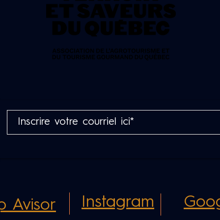
Instagram
Goog
ip Avisor