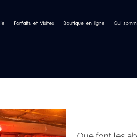
cie
Forfaits et Visites
Boutique en ligne
Qui somm
Recettes de cocktails
Recettes alimentaires
Le
miel
Que font les ab