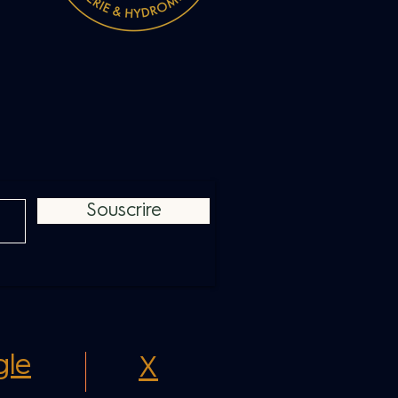
Souscrire
le
X